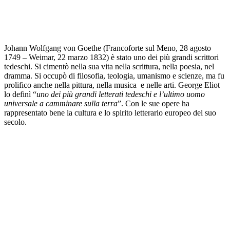
Johann Wolfgang von Goethe (Francoforte sul Meno, 28 agosto
1749 – Weimar, 22 marzo 1832) è stato uno dei più grandi scrittori
tedeschi. Si cimentò nella sua vita nella scrittura, nella poesia, nel
dramma. Si occupò di filosofia, teologia, umanismo e scienze, ma fu
prolifico anche nella pittura, nella musica e nelle arti. George Eliot
lo definì “
uno dei più grandi letterati tedeschi e l’ultimo uomo
universale a camminare sulla terra
”. Con le sue opere ha
rappresentato bene la cultura e lo spirito letterario europeo del suo
secolo.
Goethe fu l’originario inventore del concetto di Weltliteratur
(letteratura mondiale), maturato grazie alla sua approfondita
conoscenza della letteratura inglese, francese, italiana, greca,
persiana e araba. Ebbe grande influenza anche sul pensiero
filosofico del tempo, in particolare sulla speculazione di Hegel,
Schelling e, in seguito, Nietzsche. Molti sono i lavori celebri rimasti
come punti saldi della letteratura europea, tra cui vogliamo ricordare:
I dolori del giovane Verter
(1774),
Il Faust
(1808),
Le affinità
elettive
(1809).